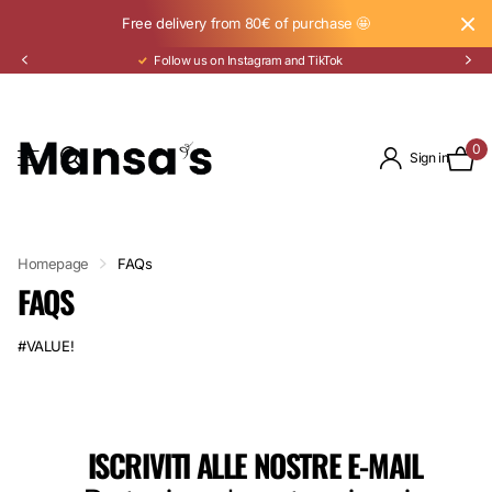
Free delivery from 80€ of purchase 🤩
Follow us on Instagram and TikTok
0
Sign in
Homepage
FAQs
FAQS
#VALUE!
ISCRIVITI ALLE NOSTRE E-MAIL