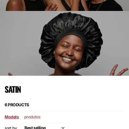
SATIN
6 PRODUCTS
Modelo
produtos
sort by