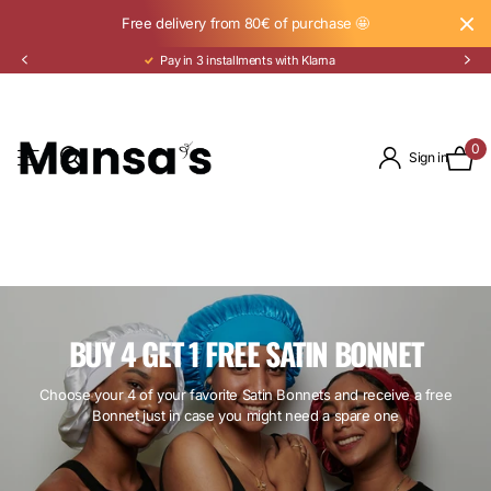
Free delivery from 80€ of purchase 🤩
Pay in 3 installments with Klarna
0
Sign in
BUY 4 GET 1 FREE SATIN BONNET
Choose your 4 of your favorite Satin Bonnets and receive a free
Bonnet just in case you might need a spare one