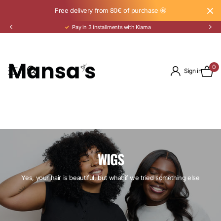
Free delivery from 80€ of purchase 🤩
Pay in 3 installments with Klarna
0
Sign in
WIGS
Yes, your hair is beautiful, but what if we tried something else