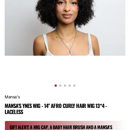
Mansa's
MANSA'S YNES WIG - 14" AFRO CURLY HAIR WIG 13*4 -
LACELESS
GIFT ALERT! A WIG CAP, A BABY HAIR BRUSH AND A MANSA'S