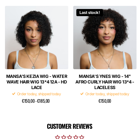
Last stock!
MANSA'S KEZIA WIG - WATER
MANSA'S YNES WIG - 14"
WAVE HAIR WIG 13*4 12A - HD
AFRO CURLY HAIR WIG 13*4 -
LACE
LACELESS
Order today, shipped today
Order today, shipped today
€150,00
- €185,00
€150,00
CUSTOMER REVIEWS