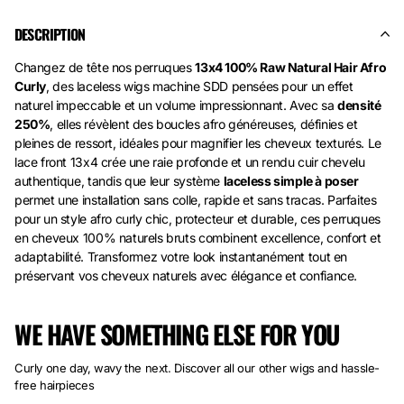
DESCRIPTION
Changez de tête nos perruques
13x4 100% Raw Natural Hair Afro
Curly
, des laceless wigs machine SDD pensées pour un effet
naturel impeccable et un volume impressionnant. Avec sa
densité
250%
, elles révèlent des boucles afro généreuses, définies et
pleines de ressort, idéales pour magnifier les cheveux texturés. Le
lace front 13x4 crée une raie profonde et un rendu cuir chevelu
authentique, tandis que leur système
laceless simple à poser
permet une installation sans colle, rapide et sans tracas. Parfaites
pour un style afro curly chic, protecteur et durable, ces perruques
en cheveux 100% naturels bruts combinent excellence, confort et
adaptabilité. Transformez votre look instantanément tout en
préservant vos cheveux naturels avec élégance et confiance.
WE HAVE SOMETHING ELSE FOR YOU
Curly one day, wavy the next. Discover all our other wigs and hassle-
free hairpieces